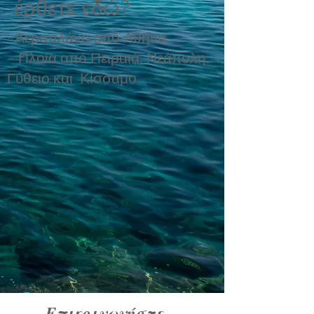
έρθετε εδώ?
~Αεροπλάνο από Αθήνα
~ Πλοία από Πειραιά, Νεάπολη,
Γύθειο και Κίσσαμο
Επικοινωνήστε